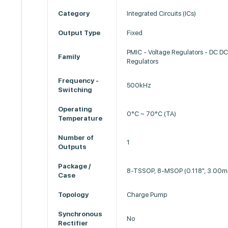
Category
Integrated Circuits (ICs)
Output Type
Fixed
PMIC - Voltage Regulators - DC D
Family
Regulators
Frequency -
500kHz
Switching
Operating
0°C ~ 70°C (TA)
Temperature
Number of
1
Outputs
Package /
8-TSSOP, 8-MSOP (0.118", 3.00m
Case
Topology
Charge Pump
Synchronous
No
Rectifier