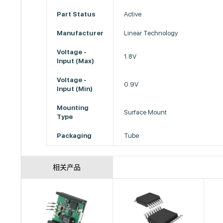
Part Status
Active
Manufacturer
Linear Technology
Voltage -
1.8V
Input (Max)
Voltage -
0.9V
Input (Min)
Mounting
Surface Mount
Type
Packaging
Tube
相关产品