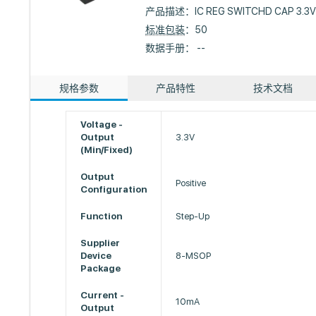
产品描述：
IC REG SWITCHD CAP 3.3
标准包装
：50
数据手册： --
规格参数
产品特性
技术文档
Voltage -
Output
3.3V
(Min/Fixed)
Output
Positive
Configuration
Function
Step-Up
Supplier
Device
8-MSOP
Package
Current -
10mA
Output