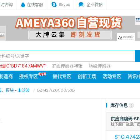
即时咨询
在线客服
Skype
企业微信
IC“BD71847AMWV”
罗姆传感器特辑
地磁传感器
制造商
授权专区
替代专区
创新工场
活动专区
资讯
，模块 - 未滤波
BZM27/Z0000/53B
库存信息
2
供应商编码:SP
B
线下原厂及原厂
10.4742
$