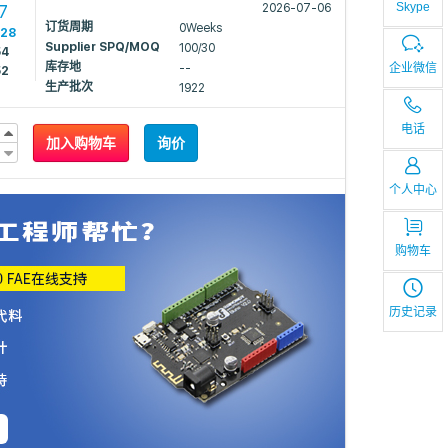
Skype
7
2026-07-06
订货周期
0Weeks
428
Supplier SPQ/MOQ
100/30
54
库存地
--
企业微信
52
生产批次
1922
电话
加入购物车
询价
个人中心
购物车
历史记录