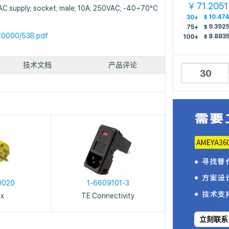
71.2051
￥
AC supply; socket; male; 10A; 250VAC; -40÷70°C
$
10.47
30+
$
9.392
75+
0000/53B.pdf
$
8.883
100+
技术文档
产品评论
0020
1-6609101-3
ex
TE Connectivity
立刻联系