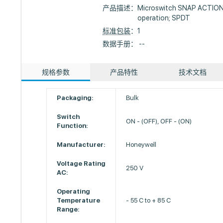
产品描述：
Microswitch SNAP ACTION; 
operation; SPDT
标准包装
：1
数据手册： --
规格参数
产品特性
技术文档
Packaging:
Bulk
Switch
ON - (OFF), OFF - (ON)
Function:
Manufacturer:
Honeywell
Voltage Rating
250 V
AC:
Operating
Temperature
- 55 C to + 85 C
Range: