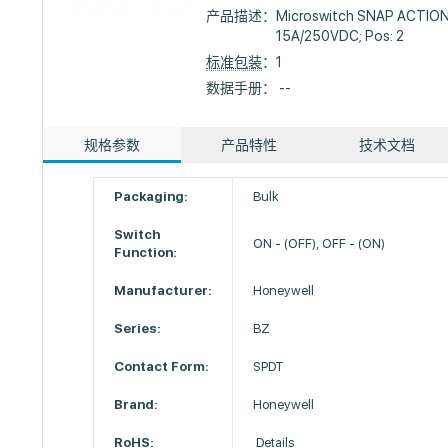
产品描述：
Microswitch SNAP ACTION
15A/250VDC; Pos: 2
标准包装
：1
数据手册： --
规格参数
产品特性
技术文档
Packaging:
Bulk
Switch
ON - (OFF), OFF - (ON)
Function:
Manufacturer:
Honeywell
Series:
BZ
Contact Form:
SPDT
Brand:
Honeywell
RoHS:
Details