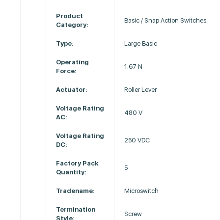
Product
Basic / Snap Action Switches
Category:
Type:
Large Basic
Operating
1.67 N
Force:
Actuator:
Roller Lever
Voltage Rating
480 V
AC:
Voltage Rating
250 VDC
DC:
Factory Pack
5
Quantity:
Tradename:
Microswitch
Termination
Screw
Style: