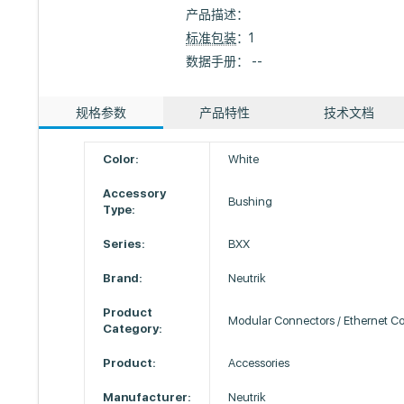
产品描述：
标准包装
：1
数据手册： --
规格参数
产品特性
技术文档
Color:
White
Accessory
Bushing
Type:
Series:
BXX
Brand:
Neutrik
Product
Modular Connectors / Ethernet C
Category:
Product:
Accessories
Manufacturer:
Neutrik