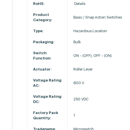
RoHS:
Details
Product
Basic / Snap Action Switches
Category:
Type:
Hazardous Location
Packaging:
Bulk
Switch
ON - (OFF), OFF - (ON)
Function:
Actuator:
Roller Lever
Voltage Rating
600 V
AC:
Voltage Rating
250 VDC
DC:
Factory Pack
1
Quantity:
Tradename:
Microswitch