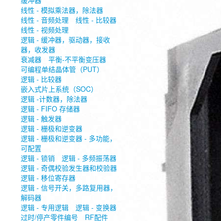
缓冲器
线性 - 模拟乘法器，除法器
BX0037
线性 - 音频处理
线性 - 比较器
线性 - 视频处理
逻辑 - 缓冲器，驱动器，接收
量产中
器，收发器
产品描述：
Holder; Leads: soldering lu
衰减器
平衡-不平衡变压器
Batt.no: 1; UL94V-0
可编程单结晶体管（PUT）
标准包装
：1
逻辑 - 比较器
数据手册：
BX0037.pdf
嵌入式片上系统（SOC）
逻辑 -计数器，除法器
逻辑 - FIFO 存储器
逻辑 - 触发器
逻辑 - 栅极和逆变器
逻辑 - 栅极和逆变器 - 多功能，
可配置
逻辑 - 锁销
逻辑 - 多频振荡器
逻辑 - 奇偶校验发生器和校验器
逻辑 - 移位寄存器
逻辑 - 信号开关，多路复用器，
解码器
逻辑 - 专用逻辑
逻辑 - 变换器
过时/停产零件编号
RF配件