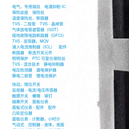
电气，专用熔丝
电涌抑制 IC
保险丝座
保险丝
温度保险丝，断路器
TVS - 二极管
TVS - 晶闸管
气体放电管避雷器（GDT）
接地故障电路断路器（GFCI）
TVS - 变阻器，MOV
涌入电流限制器（ICL）
配件
断路器
断连开关元件
照明保护
PTC 可复位保险丝
TVS - 混合技术
静电抑制器
电压检测器
漏电保护器
静电二极管
锂电池保护
快动，限位开关
监视器 - 电流/电压传感器
触摸开关
螺帽
铆钉
磁簧开关
面板仪表
面板式仪表 - 配件
配件
凸轮定位器
面板仪表 - 计数器，小时计
气动式
控制器 - 液体，液面