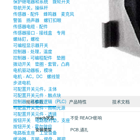
保护继电器和系统
拨轮开关
导航开关，操纵杆
传感器 - 配件
蜂鸣器
麦克风
警笛
扬声器
螺钉扣眼
传感器电缆 - 配件
传感器接口 - 接线盒
专用
螺絲釘，螺栓
可编程显示器开关
控制器 - 处理，温度
控制器 - 可编程配件
垫圈
拨动开关
垫圈 - 套管，凸肩
电机驱动器板，模块
电机 - AC，DC
螺线管
步进电机
可配置开关元件，主体
可配置开关元件 - 触点块
控制器 - 可编程逻辑（PLC）
规格参数
产品特性
技术文档
可配置开关元件 - 照明光源
可配置开关元件 - 透镜
reach状态
不受 REACH影响
按钮开关
电路板衬垫，支座
按钮开关 - 霍尔效应
安装类型
PCB,通孔
电路板支座
工业设备
缓冲器，支脚，焊盘，握把