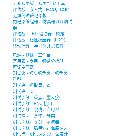
无孔原型板
原型/维修工具
评估板 - 嵌入式 - MCU，DSP
无焊剂试验电路板
内电路编程器，仿真器以及调试
器
评估板 - LED 驱动器
模組
评估板 - 线性稳压器（LDO）
移动计算
半导体开发套件
电源 - 测试，工作台
万用表 - 专用
频谱分析器
可调变压器
测试夹 - 短头鳄鱼夹，鳄鱼夹，
重型
测试夹 - 抓取器，钩
测试夹 - IC
测试引线 - 香蕉，量表接口
测试引线 - BNC 接口
测试引线 - 跳线，专用型
测试探头 - 套件，分类
测试引线，探针 - 示波器
测试引线 - 热电偶，温度探头
测试点
测试探头尖
温度计