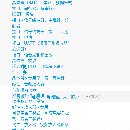
晶体管（BJT） - 单路﹐预偏压式
接口 - 串行器，解串行器
IGBT - 模块
接口 - 信号缓冲器，中继器，分
配器
接口 - 信号终端器
接口 - 专用
接口 - 电信
接口 - UART（通用异步接收器/
发送器）
接口 - 语音录制和重放
晶体管 - 模块
嵌入式 - PLD（可编程逻辑器
更
更
更
更
更
更
更
件）
多
多
多
多
多
多
多
晶体管 - 专用型
双向可控硅
>>
>>
>>
>>
>>
>>
>>
线性 - 音频放大器
音频编解码器
双向可控硅 - 模块
首页
电源
电池座，夹，触点
BX0037
功率驱动器 - 模块
线性 - 放大器 - 专用
可变电容二极管（可变电容二极
管，变容二极管）
线性 - 放大器 - 视频放大器和频