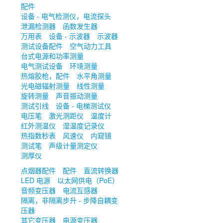
配件
设备 - 电气检测仪，电流探头
泄漏检测器
函数发生器
万用表
设备 - 示波器
示波器
测试设备配件
空气动力工具
台式电源和功率测量
电气测试设备
环境测量
热熔胶枪，配件
水平角测量
光电磁辐射测量
线性测量
旋转测量
声音振动测量
测试引线
设备 - 电梯测试仪
电压笔
激光测距仪
温度计
红外测温仪
湿温度记录仪
热指数秒表
风速仪
内窥镜
测试笔
声级计量测定仪
测厚仪
点烟器配件
配件
直流转换器
LED 电源
以太网供电（PoE）
音频变压器
电流互感器
隔离，非隔离步升 - 步降自耦变
压器
其它变压器
电源变压器