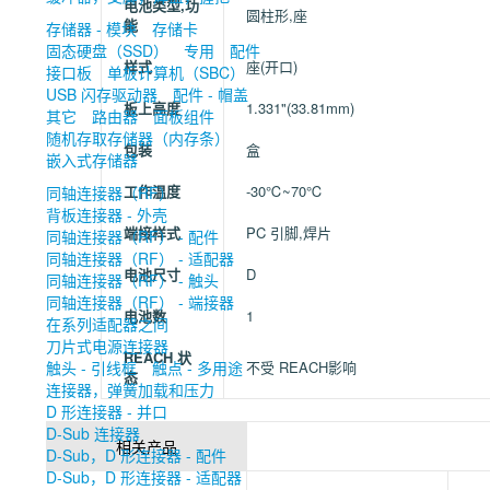
电池类型,功
圆柱形,座
能
存储器 - 模块
存储卡
固态硬盘（SSD）
专用
配件
样式
座(开口)
接口板
单板计算机（SBC）
USB 闪存驱动器
配件 - 帽盖
板上高度
1.331"(33.81mm)
其它
路由器
面板组件
随机存取存储器（内存条）
包装
盒
嵌入式存储器
工作温度
-30℃~70℃
同轴连接器（RF）
背板连接器 - 外壳
端接样式
PC 引脚,焊片
同轴连接器（RF） - 配件
同轴连接器（RF） - 适配器
电池尺寸
D
同轴连接器（RF） - 触头
同轴连接器（RF） - 端接器
电池数
1
在系列适配器之间
刀片式电源连接器
REACH 状
触头 - 引线框
触点 - 多用途
不受 REACH影响
态
连接器，弹簧加载和压力
D 形连接器 - 并口
D-Sub 连接器
相关产品
D-Sub，D 形连接器 - 配件
D-Sub，D 形连接器 - 适配器