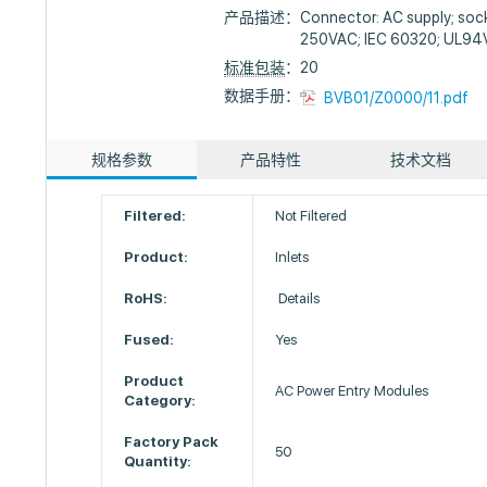
产品描述：
Connector: AC supply; sock
250VAC; IEC 60320; UL94
标准包装
：20
数据手册：
BVB01/Z0000/11.pdf
规格参数
产品特性
技术文档
Filtered:
Not Filtered
Product:
Inlets
RoHS:
Details
Fused:
Yes
Product
AC Power Entry Modules
Category:
Factory Pack
50
Quantity: