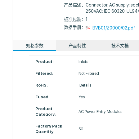
产品描述：
Connector: AC supply; sock
250VAC; IEC 60320; UL94
标准包装
：1
数据手册：
BVB01/Z0000/02.pdf
规格参数
产品特性
技术文档
Product:
Inlets
Filtered:
Not Filtered
RoHS:
Details
Fused:
Yes
Product
AC Power Entry Modules
Category:
Factory Pack
50
Quantity: