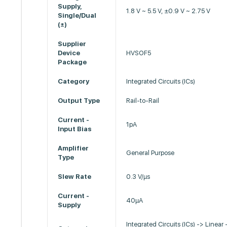
Supply,
1.8 V ~ 5.5 V, ±0.9 V ~ 2.75 V
Single/Dual
(±)
Supplier
Device
HVSOF5
Package
Category
Integrated Circuits (ICs)
Output Type
Rail-to-Rail
Current -
1pA
Input Bias
Amplifier
General Purpose
Type
Slew Rate
0.3 V/µs
Current -
40µA
Supply
Integrated Circuits (ICs) -> Linear 