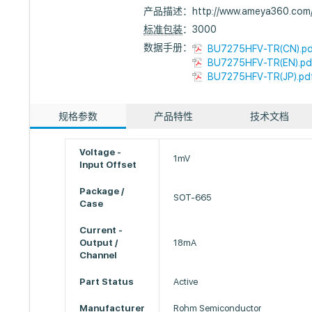
产品描述：
http://www.ameya360.co
标准包装
：3000
数据手册：
BU7275HFV-TR(CN).p
BU7275HFV-TR(EN).pd
BU7275HFV-TR(JP).pd
规格参数
产品特性
技术文档
Voltage -
1mV
Input Offset
Package /
SOT-665
Case
Current -
Output /
18mA
Channel
Part Status
Active
Manufacturer
Rohm Semiconductor