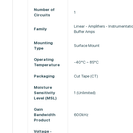
Number of
1
Circuits
Linear - Amplifiers - Instrumentat
Family
Buffer Amps
Mounting
Surface Mount
Type
Operating
-40°C ~ 85°C
Temperature
Packaging
Cut Tape (CT)
Moisture
Sensitivity
1 (Unlimited)
Level (MSL)
Gain
Bandwidth
600kHz
Product
Voltage -