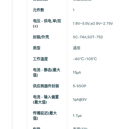
元件数
1
电压 - 供电,单/双
1.8V~5.5V,±0.9V~2.75V
(±)
封装/外壳
SC-74A,SOT-753
类型
通用
工作温度
-40℃~105℃
电流 - 静态(最大
15µA
值)
供应商器件封装
5-SSOP
电流 - 输入偏置
1pA@3V
(最大值)
传播延迟(最大
1.7µs
值)