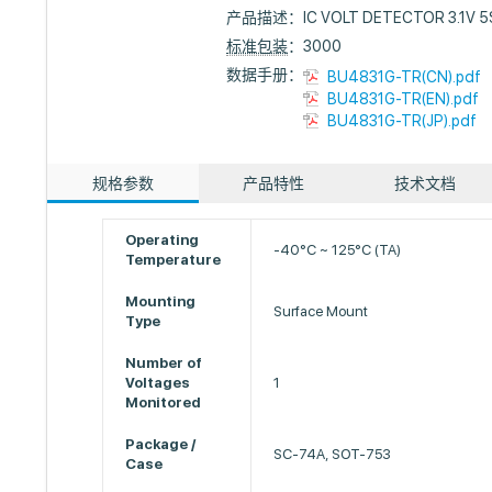
产品描述：
IC VOLT DETECTOR 3.1V 
标准包装
：3000
数据手册：
BU4831G-TR(CN).pdf
BU4831G-TR(EN).pdf
BU4831G-TR(JP).pdf
规格参数
产品特性
技术文档
Operating
-40°C ~ 125°C (TA)
Temperature
Mounting
Surface Mount
Type
Number of
Voltages
1
Monitored
Package /
SC-74A, SOT-753
Case