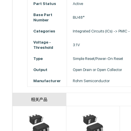
Part Status
Active
Base Part
BU48*
Number
Categories
Integrated Circuits (ICs) -> PMIC -
Voltage -
3.1V
Threshold
Type
Simple Reset/Power-On Reset
Output
Open Drain or Open Collector
Manufacturer
Rohm Semiconductor
相关产品