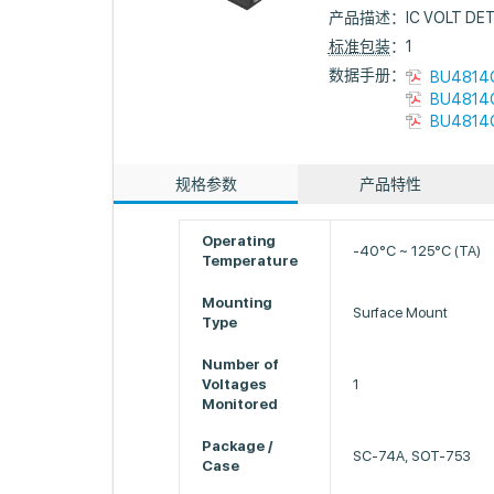
产品描述：
IC VOLT DE
标准包装
：1
数据手册：
BU4814G
BU4814G
BU4814G
规格参数
产品特性
Operating
-40°C ~ 125°C (TA)
Temperature
Mounting
Surface Mount
Type
Number of
Voltages
1
Monitored
Package /
SC-74A, SOT-753
Case