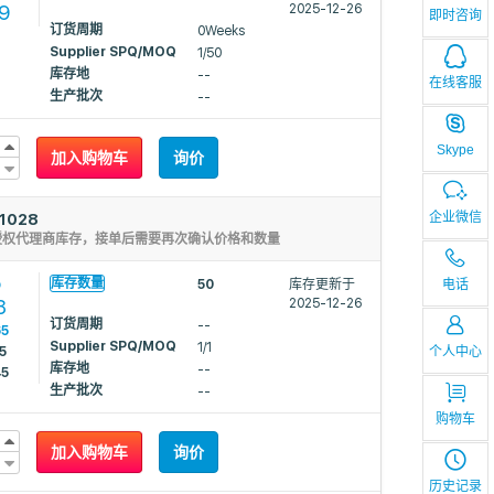
9
2025-12-26
即时咨询
订货周期
0Weeks
Supplier SPQ/MOQ
1/50
库存地
--
在线客服
生产批次
--
Skype
加入购物车
询价
企业微信
1028
授权代理商库存，接单后需要再次确认价格和数量
5
库存数量
50
库存更新于
电话
8
2025-12-26
订货周期
--
65
Supplier SPQ/MOQ
1/1
5
个人中心
库存地
--
45
生产批次
--
购物车
加入购物车
询价
历史记录