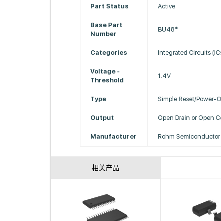
Part Status
Active
Base Part
BU48*
Number
Categories
Integrated Circuits (I
Voltage -
1.4V
Threshold
Type
Simple Reset/Power-O
Output
Open Drain or Open Co
Manufacturer
Rohm Semiconductor
相关产品