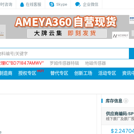
即时咨询
在线客服
Skype
企业微信
IC“BD71847AMWV”
罗姆传感器特辑
地磁传感器
制造商
授权专区
替代专区
创新工场
活动专区
资讯
库存信息
3
供应商编码:SP
线下原厂及原厂
2.2470
$
3