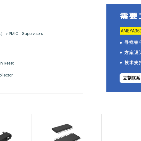
Cs) -> PMIC - Supervisors
n Reset
llector
立刻联系