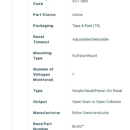
SOT-665
Case
Part Status
Active
Packaging
Tape & Reel (TR)
Reset
Adjustable/Selectable
Timeout
Mounting
Surface Mount
Type
Number of
Voltages
1
Monitored
Type
Simple Reset/Power-On Reset
Output
Open Drain or Open Collector
Manufacturer
Rohm Semiconductor
Base Part
BU42*
Number