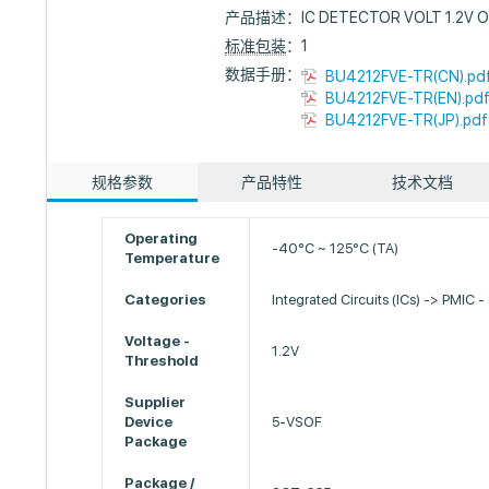
产品描述：
IC DETECTOR VOLT 1.2V 
标准包装
：1
数据手册：
BU4212FVE-TR(CN).pd
BU4212FVE-TR(EN).pd
BU4212FVE-TR(JP).pdf
规格参数
产品特性
技术文档
Operating
-40°C ~ 125°C (TA)
Temperature
Categories
Integrated Circuits (ICs) -> PMIC -
Voltage -
1.2V
Threshold
Supplier
Device
5-VSOF
Package
Package /