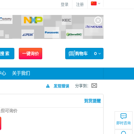
登录
注册
搜 索
一键询价
购物车
0
中心
关于我们
分享到：
发现错误
到货提醒
息但可询价
即时咨询