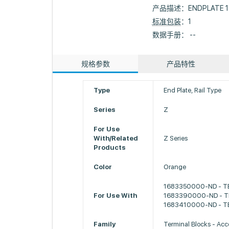
产品描述：
ENDPLATE 1
标准包装
：1
数据手册： --
规格参数
产品特性
Type
End Plate, Rail Type
Series
Z
For Use
With/Related
Z Series
Products
Color
Orange
1683350000-ND - T
For Use With
1683390000-ND - TE
1683410000-ND - TE
Family
Terminal Blocks - Acc