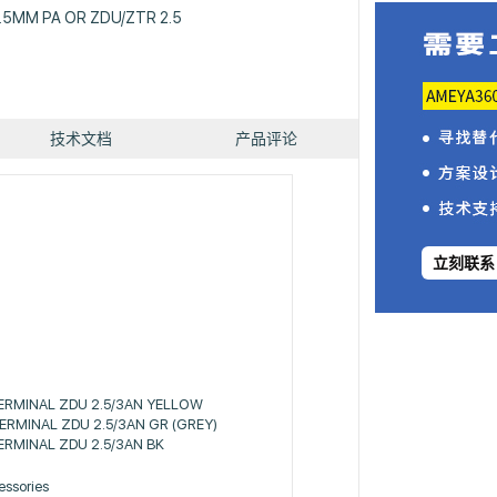
.5MM PA OR ZDU/ZTR 2.5
技术文档
产品评论
立刻联系
ERMINAL ZDU 2.5/3AN YELLOW
RMINAL ZDU 2.5/3AN GR (GREY)
RMINAL ZDU 2.5/3AN BK
essories