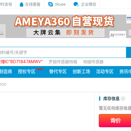
即时咨询
在线客服
Skype
企业微信
IC“BD71847AMWV”
罗姆传感器特辑
地磁传感器
制造商
授权专区
替代专区
创新工场
活动专区
资讯
000
库存信息
0
暂无任何库存信
询价