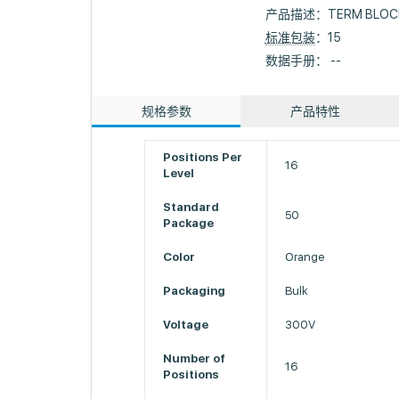
产品描述：
TERM BLOC
标准包装
：15
数据手册： --
规格参数
产品特性
Positions Per
16
Level
Standard
50
Package
Color
Orange
Packaging
Bulk
Voltage
300V
Number of
16
Positions