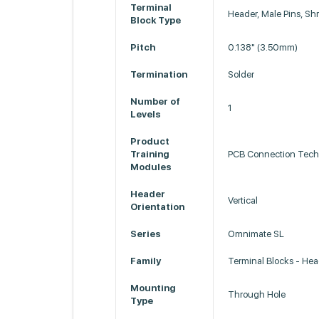
Terminal
Header, Male Pins, Sh
Block Type
Pitch
0.138" (3.50mm)
Termination
Solder
Number of
1
Levels
Product
Training
PCB Connection Tech
Modules
Header
Vertical
Orientation
Series
Omnimate SL
Family
Terminal Blocks - Hea
Mounting
Through Hole
Type