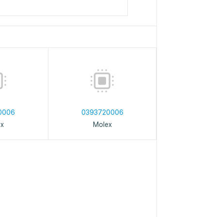
0006
0393720006
ex
Molex