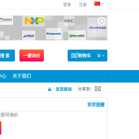
登录
注册
搜 索
一键询价
购物车
0
中心
关于我们
分享到：
发现错误
到货提醒
息但可询价