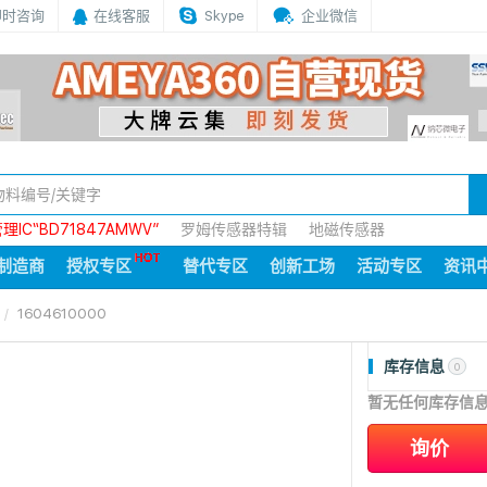
即时咨询
在线客服
Skype
企业微信
IC“BD71847AMWV”
罗姆传感器特辑
地磁传感器
制造商
授权专区
替代专区
创新工场
活动专区
资讯
1604610000
库存信息
0
暂无任何库存信
询价