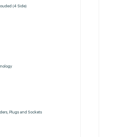
rouded (4 Side)
nology
ders, Plugs and Sockets