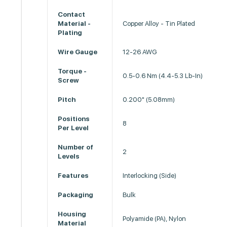
Contact
Material -
Copper Alloy - Tin Plated
Plating
Wire Gauge
12-26 AWG
Torque -
0.5-0.6 Nm (4.4-5.3 Lb-In)
Screw
Pitch
0.200" (5.08mm)
Positions
8
Per Level
Number of
2
Levels
Features
Interlocking (Side)
Packaging
Bulk
Housing
Polyamide (PA), Nylon
Material