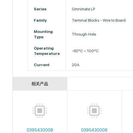
Series
Omnimate LP
Family
Terminal Blocks - Wire to Board
Mounting
Through Hole
Type
Operating
-50°C ~ 100°C
Temperature
Current
20A
相关产品
0395430008
0395430008