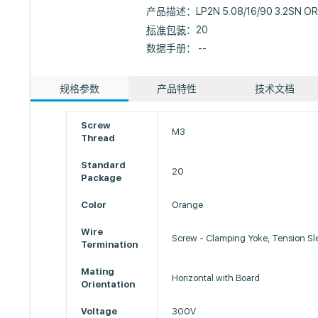
产品描述：
LP2N 5.08/16/90 3.2SN O
标准包装
：20
数据手册： --
规格参数
产品特性
技术文档
Screw
M3
Thread
Standard
20
Package
Color
Orange
Wire
Screw - Clamping Yoke, Tension Sl
Termination
Mating
Horizontal with Board
Orientation
Voltage
300V