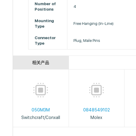
Number of
4
Positions
Mounting
Free Hanging (In-Line)
Type
Connector
Plug, Male Pins
Type
相关产品
05GM3M
0848549102
Switchcraft/Conxall
Molex