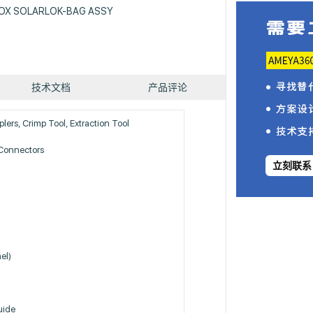
OX SOLARLOK-BAG ASSY
技术文档
产品评论
lers, Crimp Tool, Extraction Tool
Connectors
立刻联系
el)
uide