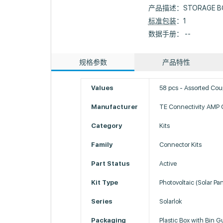
产品描述：
STORAGE B
标准包装
：1
数据手册： --
规格参数
产品特性
Values
58 pcs - Assorted Coup
Manufacturer
TE Connectivity AMP 
Category
Kits
Family
Connector Kits
Part Status
Active
Kit Type
Photovoltaic (Solar Pan
Series
Solarlok
Packaging
Plastic Box with Bin G