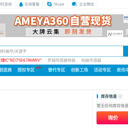
即时咨询
在线客服
Skype
企业微信
IC“BD71847AMWV”
罗姆传感器特辑
地磁传感器
制造商
授权专区
替代专区
创新工场
活动专区
资讯
库存信息
0
暂无任何库存信
询价