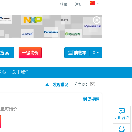
登录
注册
搜 索
一键询价
购物车
0
中心
关于我们
分享到：
发现错误
到货提醒
息但可询价
即时咨询