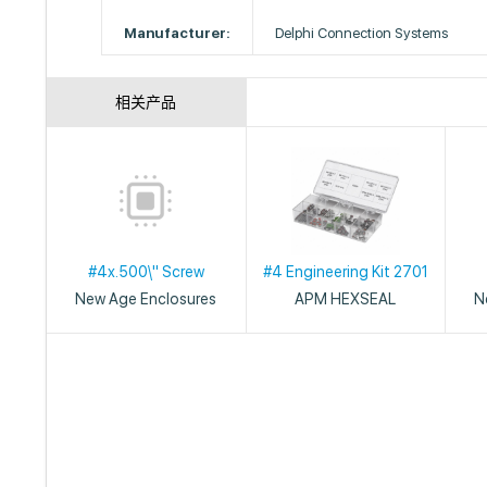
Manufacturer:
Delphi Connection Systems
相关产品
#4x.500\" Screw
#4 Engineering Kit 2701
New Age Enclosures
APM HEXSEAL
N