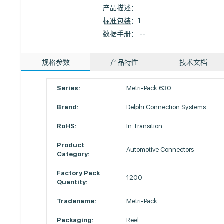
产品描述：
标准包装
：1
数据手册： --
规格参数
产品特性
技术文档
Series:
Metri-Pack 630
Brand:
Delphi Connection Systems
RoHS:
In Transition
Product
Automotive Connectors
Category:
Factory Pack
1200
Quantity:
Tradename:
Metri-Pack
Packaging:
Reel