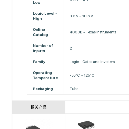
Low
Logic Level -
3.6 V ~ 10.8 V
High
Online
4000B - Texas Instruments
Catalog
Number of
2
Inputs
Family
Logic - Gates and Inverters
Operating
-55°C ~ 125°C
Temperature
Packaging
Tube
相关产品