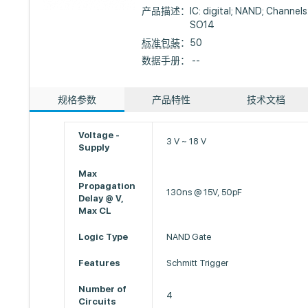
产品描述：
IC: digital; NAND; Channels
SO14
标准包装
：50
数据手册： --
规格参数
产品特性
技术文档
Voltage -
3 V ~ 18 V
Supply
Max
Propagation
130ns @ 15V, 50pF
Delay @ V,
Max CL
Logic Type
NAND Gate
Features
Schmitt Trigger
Number of
4
Circuits