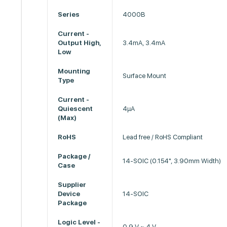
Series
4000B
Current -
Output High,
3.4mA, 3.4mA
Low
Mounting
Surface Mount
Type
Current -
Quiescent
4µA
(Max)
RoHS
Lead free / RoHS Compliant
Package /
14-SOIC (0.154", 3.90mm Width)
Case
Supplier
Device
14-SOIC
Package
Logic Level -
0.9 V ~ 4 V