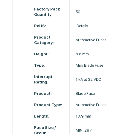
Factory Pack
50
Quantity:
RoHS:
Details
Product
Automotive Fuses
Category:
Height:
8.8 mm
Type:
Mini Blade Fuse
Interrupt
1 kA at 32 VDC
Rating:
Product:
Blade Fuse
Product Type:
Automotive Fuses
Length:
10.9 mm
Fuse Size /
MINI 297
Group: