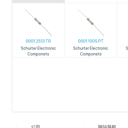
0001.2513.TR
0001.1005.PT
Schurter Electronic
Schurter Electronic
S
Componets
Componets
公司
网站导航