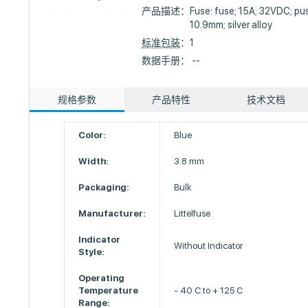
产品描述：
Fuse: fuse; 15A; 32VDC; pu
10.9mm; silver alloy
标准包装
：1
数据手册： --
规格参数
产品特性
技术文档
Color:
Blue
Width:
3.8 mm
Packaging:
Bulk
Manufacturer:
Littelfuse
Indicator
Without Indicator
Style:
Operating
Temperature
- 40 C to + 125 C
Range: