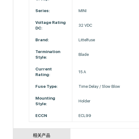
Series:
MINI
Voltage Rating
32 VDC
DC:
Brand:
Littelfuse
Termination
Blade
Style:
Current
15 A
Rating:
Fuse Type:
Time Delay / Slow Blow
Mounting
Holder
Style:
ECCN
ECL99
相关产品