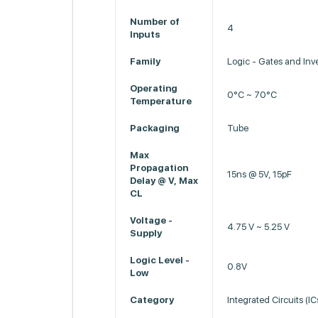
Number of
4
Inputs
Family
Logic - Gates and Inve
Operating
0°C ~ 70°C
Temperature
Packaging
Tube
Max
Propagation
15ns @ 5V, 15pF
Delay @ V, Max
CL
Voltage -
4.75 V ~ 5.25 V
Supply
Logic Level -
0.8V
Low
Category
Integrated Circuits (IC