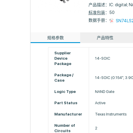
产品描述：
IC: digital;
标准包装
：50
数据手册：
SN74LS2
规格参数
产品特性
Supplier
Device
14-SOIC
Package
Package /
14-SOIC (0.154", 3.
Case
Logic Type
NAND Gate
Part Status
Active
Manufacturer
Texas Instruments
Number of
2
Circuits