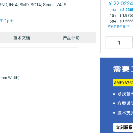
22.022
￥
 NAND; IN: 4; SMD; SO14; Series: 74LS
$
3.239
1+
$
1.875
10+
0D.pdf
$
1.255
50+
查看价格阶梯
技术文档
产品评论
90mm Width)
立刻联系