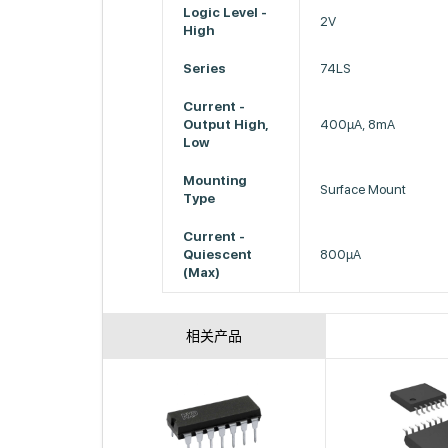
Logic Level -
2V
High
Series
74LS
Current -
Output High,
400µA, 8mA
Low
Mounting
Surface Mount
Type
Current -
Quiescent
800µA
(Max)
相关产品