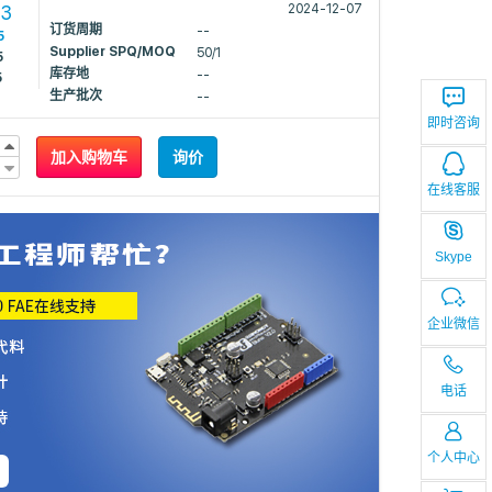
43
2024-12-07
订货周期
--
5
Supplier SPQ/MOQ
50/1
5
库存地
--
5
生产批次
--
即时咨询
加入购物车
询价
在线客服
Skype
企业微信
电话
个人中心