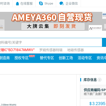
即时咨询
在线客服
Skype
企业微信
IC“BD71847AMWV”
罗姆传感器特辑
地磁传感器
制造商
授权专区
替代专区
创新工场
活动专区
资讯
库存信息
2
供应商编码:SP
线下原厂及原厂
3.2395
$
", 3.90mm Width)