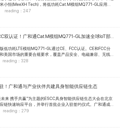
功耗Cat.M模组MQ771-GL应用于
的上下行速率仍有明确价值。在车载等多业务并发场景中，成熟平台
reading：247
力同样是选型关键。 NL668基于骁龙™ X5 LTE调制解
米小恒完成百万美元天使轮融资，其Collar Max宠物项圈已
持最高150Mbps下行和50Mbps上行，为高数据量及多业务并发
 每一次外出，都多一份安心 无论是每天散步，还是周末
。 超千万片出货，验证的不只是市场规模 NL668已服
即使全程牵引，宠物突发挣脱或短暂离开视线，仍会让主人担
慧零售、低空经济、智能交通、工业互联与AI机器人等领
CC双认证！广和通Cat.M模组MQ771-GL加速全球IoT部
中，NL668支撑车辆数据回传、远程控制与OTA升级;在AI陪伴
准可靠。主人可以设置安全区域，宠物越界后及时收到提醒;最
连接终端与云端大模型，支撑状态回传和远程升级。超千万片出货
史轨迹回放，也有助于快速确认当前位置和行动路线。 产品采
、网络适配与规模交付能力在不同客户项目中的持续检验。
耗LTE模组MQ771-GL通过CE、FCC认证。CE和FCC分
。离开蓝牙覆盖范围后，MQ771-GL通过蜂窝网络继续传输位
球项目高效落地 针对不同地区的频段、运营商及认证要求，
和美国市场的重要合规要求，覆盖产品安全、电磁兼容、无线
状态，让信息及时抵达。 陪伴，不只在出门的那一刻 把
国、北美、欧洲、澳洲及东南亚等市场的区域版本，客户可基于同
指标。此次认证进一步验证了MQ771-GL的产品品质与全球市
reading：328
的状态。MeeXH AI Collar可识别静息、运动、
场，减少重复开发、测试和认证投入，降低多区域产品的导入
开发面向欧美市场的低功耗物联网终端提供可靠支撑。 打通
录步数并生成报告，让主人更直观地了解宠物的活动规
全球项目落地。 广和通MTC事业部总经理 刘荪枝 表示：
节 全球物联网产品开发，不仅要解决网络覆盖问题，还需符
覆盖全球主流Cat.M及NB-IoT频段，可适配不同国家和地区的网
客户的长期经营。一款产品能否穿越周期，不只取决于技术参
线频谱要求。 CE认证表明MQ771-GL符合欧盟无线设备相
海外市场提供连接基础。 长期佩戴，也要轻巧省心 一条
匹配真实需求、延续客户既有投入，并支撑产品走向全球。
证则验证了其符合美国射频设备相关技术规范。 两项认证覆盖
驻！广和通与产业伙伴共建具身智能供应链生态
圈，不应频繁打断日常，也不应给宠物增加负担。 MQ771-
，不只是单款产品的市场验证，更是广和通长期产品力、供应链韧
联网市场，有助于客户降低模组选型和区域适配难度，加快终
X低功耗机制。无需上传信息时，可降低通信能耗;需要发送位置或
中体现。 从2018年量产到累计出货超千万片，NL668证
。 全球频段，连接更多市场 MQ771-GL符合3GPP
其PSM功耗低至1.25μA，为整机续航提供支持。 模组采用
链生态大会在北京
去，而是经过长期验证后，仍能持续承接全球市场的新需求。
LTE Cat M1、Cat NB1及Cat NB2，覆盖全球主流LTE频
mm × 2.2mm小尺寸封装，可为电池、定位器件和传感器留出更多设计空
应链快速响应平台，并举行首批企业入驻签约仪式。广和通成
球版本，客户可更灵活地规划不同区域产品，减少因频段差异
Collar配备大容量锂离子电池，典型续航为7~10天，减少频繁充电
一，与机器人本体、代工制造及产业链上下游伙伴共同推进具
reading：279
及库存管理复杂度。 全球频段，连接更多市场 MQ771-
EO Stephen 表示： 我们希望MeeXH AI Collar真
 本次大会由北京经济技术开发区机器人和智能制造产业局主
15.8mm × 2.2mm的LGA小尺寸封装，可为电池、传感器及其他器件留
。面向海外市场，用户更关注连接稳定性、续航和佩戴体验。
技产业发展有限公司承办，旨在汇聚机器人产业链上下游资
组支持PSM省电模式和eDRX扩展非连续接收功能，PSM功耗
全球市场适配方面的经验，为产品服务更多全球用户提供了重
供应链协同效率。 首批入驻，加快需求对接与项目落地
RX功耗为50μA，可降低设备休眠和待机阶段的通信功耗，满足电池