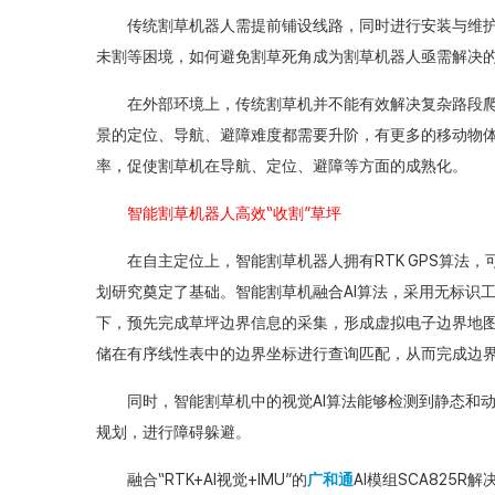
传统割草机器人需提前铺设线路，同时进行安装与维护
未割等困境，如何避免割草死角成为割草机器人亟需解决
在外部环境上，传统割草机并不能有效解决复杂路段爬
景的定位、导航、避障难度都需要升阶，有更多的移动物
率，促使割草机在导航、定位、避障等方面的成熟化。
智能割草机器人高效“收割”草坪
在自主定位上，智能割草机器人拥有RTK GPS算法，
划研究奠定了基础。智能割草机融合AI算法，采用无标识
下，预先完成草坪边界信息的采集，形成虚拟电子边界地
储在有序线性表中的边界坐标进行查询匹配，从而完成边
同时，智能割草机中的视觉AI算法能够检测到静态和动
规划，进行障碍躲避。
融合“RTK+AI视觉+IMU”的
广和通
AI模组SCA825