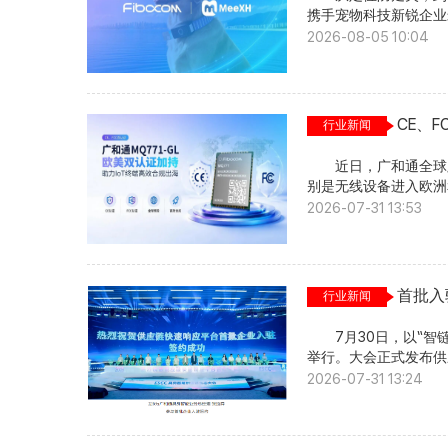
端可选择Cat.1 bis;而在多路高清视频与图像回传、工业路由、大文件下载及OTA升级
携手宠物科技新锐企业米小恒(MeeXH Tech)，将低
等场景中，Cat.4
MeeXH AI Collar宠物智能项圈，为位置、越界告警和设备状态等信息提供稳定、低功
2026-08-05 10:04
的连接稳定性与长期供货能
耗的蜂窝连接。 近日，
调器(9x07)开发，支
面向海外市场亮相。
场景提供成熟连接能力
去公园、郊野和海边，
务数百家客户，覆盖智
心。MeeXH AI Collar全面支持全球四大卫星导航系统(GPS/GLONASS/Galileo/北斗)，
CE、F
域。 在车载T-Box
行业新闻
实现多星融合定位，精
署
机器人中，NL668
快3秒位置上报和历
背后，是产品软硬件
近日，广和通全球版低功
用蓝牙与蜂窝双模通信
多区域版本，支持全
别是无线设备进入欧洲
置、越界告警和设备
NL668提供面向中
频谱及射频发射等关键
2026-07-31 13:53
宠物当作家人，也意味着关心它每一天
一成熟架构匹配目标市
场适配能力，为客户
睡眠和嗅闻等状态，记
成本，更高效地推进
欧美市场关键合规环
律。 MQ771-GL
通信模组最终服务的是
合不同市场的法规及无
络环境，为产品拓展
数，更取决于能否持续
关法规要求;FCC认
首批入
每天戴在颈间的智能项
行业新闻
NL668的规模商用
欧洲、美国两大主要物
GL支持PSM和eDR
性与全球服务能力的集
端产品开发及市场导入
告警时，再恢复连接。
7月30日，以“智链未来 携手共赢”为主题的ESCC具身智能供应
明，成熟不是停留在过
Release 14标准，支持
17.7mm × 15.8
举行。大会正式发布供
段。 基于统一的全
间。 MeeXH AI 
为平台首批入驻企业之
2026-07-31 13:24
带来的硬件版本、采购
对日常使用的打断。 米小恒C
身智能供应链协同。
GL采用17.7mm × 
正融入宠物家庭的日常
办，北京亦庄机器人科
出更多设计空间。 模
广和通在低功耗连接和
源，提升供需对接与
低至1.25μA，eD