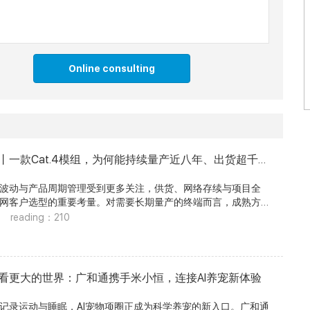
Online consulting
丨一款Cat.4模组，为何能持续量产近八年、出货超千
动与产品周期管理受到更多关注，供货、网络存续与项目全
网客户选型的重要考量。对需要长期量产的终端而言，成熟方
，也能减少硬件改版、测试认证等重复投入。 广和通LTE
reading：210
，自2018年量产以来，累计出货已超1000万片，服务数百家客户。
稳定交付，可支持全球客户新增项目落地，并为现有通信方案
选择。 面向高数据量场景，Cat.4仍有明确价值 长期量
心的不只是“发布了多久”，更在于网络能否继续承载、连接能力
看更大的世界：广和通携手米小恒，连接AI养宠新体验
全球移动网络退网仍主要集中于2G、3G，4G LTE仍在承
与5G共同支撑不同层级的连接需求。低数据量、成本敏感的终
录运动与睡眠，AI宠物项圈正成为科学养宠的新入口。广和通