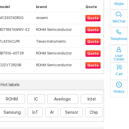
Skype
model
brand
Quote
MC33074DR2G
onsemi
Quote
WeChat
BD71847AMWV-E2
ROHM Semiconductor
Quote
Telephone
TL431ACLPR
Texas Instruments
Quote
RB751G-40T2R
ROHM Semiconductor
Quote
User
Center
CDZVT2R20B
ROHM Semiconductor
Quote
Cart
Hot labels
History
ROHM
IC
Averlogic
Intel
Samsung
IoT
AI
Sensor
Chip