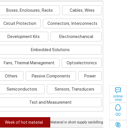
Boxes, Enclosures, Racks
Cables, Wires
Circuit Protection
Connectors, Interconnects
Development Kits
Electromechanical
Embedded Solutions
Fans, Thermal Management
Optoelectronics
Others
Passive Components
Power
Semiconductors
Sensors, Transducers
online
chat
Test and Measurement
QQ
Week of hot material
Material in short supply seckilling