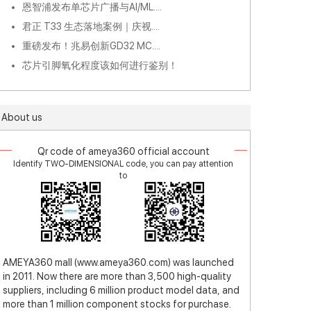
恩智浦发布单芯片广播与AI/ML....
君正 T33 生态落地案例｜庆视....
重磅发布！兆易创新GD32 MC....
芯片引脚氧化程度该如何进行鉴别！
About us
Qr code of ameya360 official account
Identify TWO-DIMENSIONAL code, you can pay attention
to
AMEYA360 mall (www.ameya360.com) was launched
in 2011. Now there are more than 3,500 high-quality
suppliers, including 6 million product model data, and
more than 1 million component stocks for purchase.