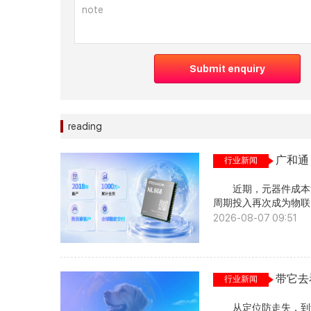
Submit enquiry
reading
广和通
行业新闻
万？
近期，元器件成本波
周期投入再次成为物联
案不仅意味着稳定交付
2026-08-07 09:51
Cat.4模组NL668
目前，产品持续量产，
的迁移与替换提供成熟
产的通信模组，客户关
带它去
行业新闻
是否仍与业务匹配。 当前
载大量物联网连接，并
从定位防走失，到记