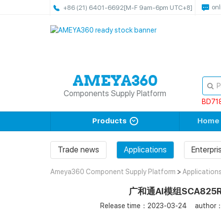
onl
+86 (21) 6401-6692
[M-F 9am-6pm UTC+8]
Components Supply Platform
BD71
Products
Home
Trade news
Applications
Enterpr
Ameya360 Component Supply Platform
>
Application
广和通AI模组SCA8
Release time：2023-03-24
author