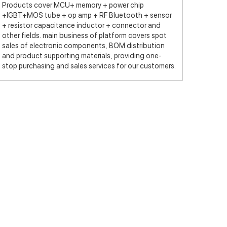
Products cover MCU+ memory + power chip
+IGBT+MOS tube + op amp + RF Bluetooth + sensor
+ resistor capacitance inductor + connector and
other fields. main business of platform covers spot
sales of electronic components, BOM distribution
and product supporting materials, providing one-
stop purchasing and sales services for our customers.