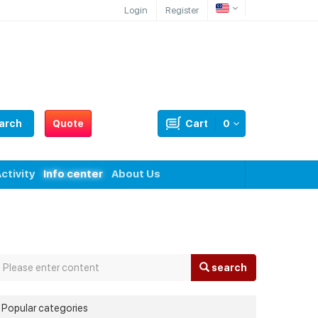
Login
Register
arch
Quote
Cart
0
ctivity
Info center
About Us
search
Popular categories