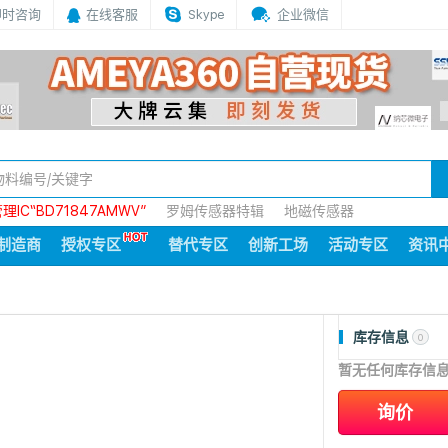
即时咨询
在线客服
Skype
企业微信
IC“BD71847AMWV”
罗姆传感器特辑
地磁传感器
制造商
授权专区
替代专区
创新工场
活动专区
资讯
库存信息
0
暂无任何库存信
询价