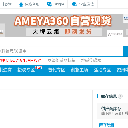
即时咨询
在线客服
Skype
企业微信
IC“BD71847AMWV”
罗姆传感器特辑
地磁传感器
制造商
授权专区
替代专区
创新工场
活动专区
资讯
库存信息
2
供应商库存
线下原厂及原厂
库存数量