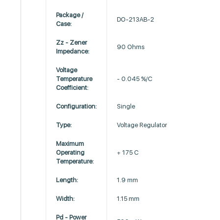
Package /
DO-213AB-2
Case:
Zz - Zener
90 Ohms
Impedance:
Voltage
Temperature
- 0.045 %/C
Coefficient:
Configuration:
Single
Type:
Voltage Regulator
Maximum
Operating
+ 175 C
Temperature:
Length:
1.9 mm
Width:
1.15 mm
Pd - Power