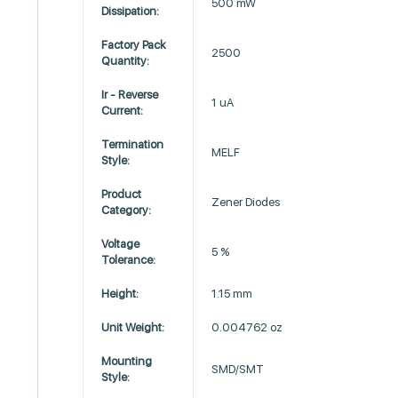
500 mW
Dissipation:
Factory Pack
2500
Quantity:
Ir - Reverse
1 uA
Current:
Termination
MELF
Style:
Product
Zener Diodes
Category:
Voltage
5 %
Tolerance:
Height:
1.15 mm
Unit Weight:
0.004762 oz
Mounting
SMD/SMT
Style: