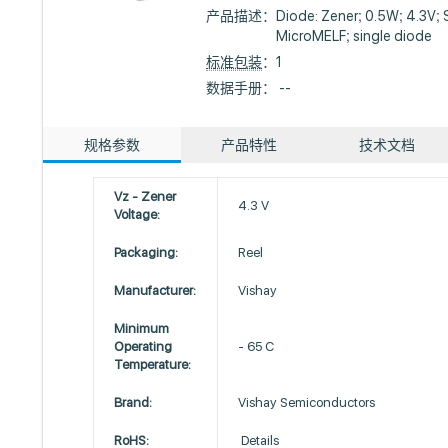
产品描述：
Diode: Zener; 0.5W; 4.3V; 
MicroMELF; single diode
标准包装
：1
数据手册： --
规格参数
产品特性
技术文档
Vz - Zener
4.3 V
Voltage:
Packaging:
Reel
Manufacturer:
Vishay
Minimum
Operating
- 65 C
Temperature:
Brand:
Vishay Semiconductors
RoHS:
Details