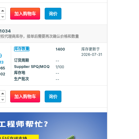
加入购物车
询价
1034
授权代理商库存，接单后需要再次确认价格和数量
3
库存数量
1400
库存更新于
9
2026-07-31
订货周期
--
13
Supplier SPQ/MOQ
1/100
965
库存地
--
802
生产批次
--
加入购物车
询价