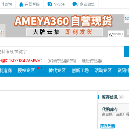
即时咨询
在线客服
Skype
企业微信
IC“BD71847AMWV”
罗姆传感器特辑
地磁传感器
制造商
授权专区
替代专区
创新工场
活动专区
资讯
库存信息
6
代购库存
来自原厂及原厂
库存数量