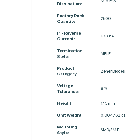
500 mW
Dissipation:
Factory Pack
2500
Quantity:
Ir - Reverse
100 nA
Current:
Termination
MELF
Style:
Product
Zener Diodes
Category:
Voltage
6 %
Tolerance:
Height:
1.15 mm
Unit Weight:
0.004762 oz
Mounting
SMD/SMT
Style: