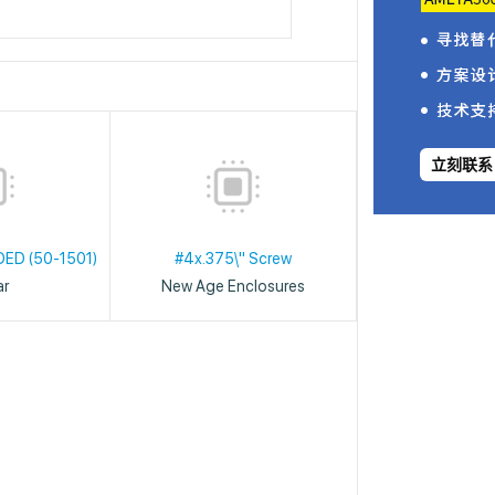
立刻联系
DED (50-1501)
#4x.375\" Screw
ar
New Age Enclosures