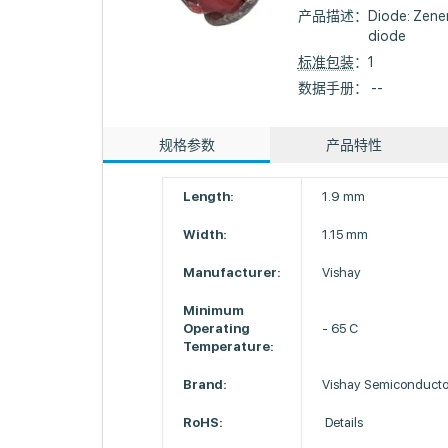
产品描述：
Diode: Zener
diode
标准包装
：1
数据手册： --
规格参数
产品特性
Length:
1.9 mm
Width:
1.15 mm
Manufacturer:
Vishay
Minimum
Operating
- 65 C
Temperature:
Brand:
Vishay Semiconducto
RoHS:
Details