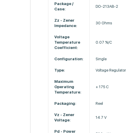
Package /
DO-213AB-2
Case:
Zz - Zener
30 Ohms
Impedance:
Voltage
Temperature
0.07 %/C
Coefficient:
Configuration:
Single
Type:
Voltage Regulator
Maximum
Operating
+ 175 C
Temperature:
Packaging:
Reel
Vz - Zener
14.7 V
Voltage:
Pd - Power