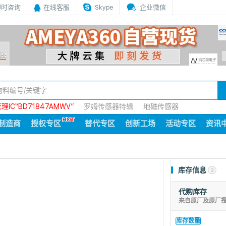
即时咨询
在线客服
Skype
企业微信
IC“BD71847AMWV”
罗姆传感器特辑
地磁传感器
制造商
授权专区
替代专区
创新工场
活动专区
资讯
库存信息
3
代购库存
来自原厂及原厂
库存数量