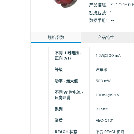
产品描述：
Z-DIODE 0,
标准包装
：1
数据手册： --
规格参数
产品特性
不同 If 时电压 -
1.5V@200 mA
正向 (Vf)
等级
汽车级
功率 - 最大值
500 mW
不同 Vr 时电流 -
100nA@9.1 V
反向泄漏
系列
BZM55
资质
AEC-Q101
REACH 状态
不受 REACH影响