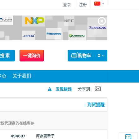
登录
注册
搜 索
一键询价
购物车
0
中心
关于我们
分享到：
发现错误
到货提醒
授权代理商的在线库存
494607
库存更新于