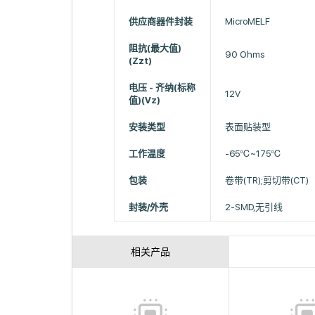
供应商器件封装
MicroMELF
阻抗(最大值)
90 Ohms
(Zzt)
电压 - 齐纳(标称
12V
值)(Vz)
安装类型
表面贴装型
工作温度
-65℃~175℃
包装
卷带(TR);剪切带(CT)
封装/外壳
2-SMD,无引线
相关产品