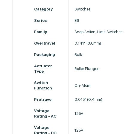
Category
Switches
Series
E6
Family
Snap Action, Limit Switches
Overtravel
0.141" (3.6mm)
Packaging
Bulk
Actuator
Roller Plunger
Type
Switch
On-Mom
Function
Pretravel
0.015" (0.4mm)
Voltage
125V
Rating - AC
Voltage
125V
Rating - DC