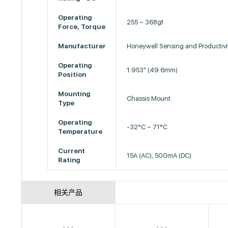
Operating
255 ~ 368gf
Force, Torque
Manufacturer
Honeywell Sensing and Productivi
Operating
1.953" (49.6mm)
Position
Mounting
Chassis Mount
Type
Operating
-32°C ~ 71°C
Temperature
Current
15A (AC), 500mA (DC)
Rating
相关产品