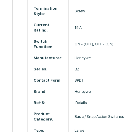
Termination
Screw
Style:
Current
15 A
Rating:
Switch
ON - (OFF), OFF - (ON)
Function:
Manufacturer:
Honeywell
Series:
BZ
Contact Form:
SPDT
Brand:
Honeywell
RoHS:
Details
Product
Basic / Snap Action Switches
Category:
Type:
Large