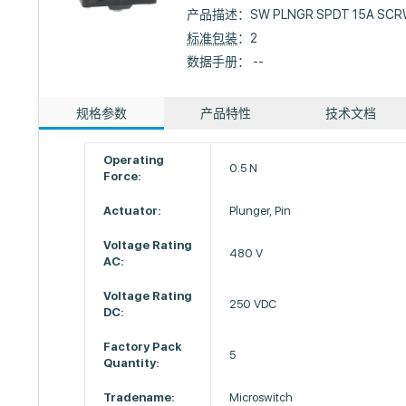
产品描述：
SW PLNGR SPDT 15A SCR
标准包装
：2
数据手册： --
规格参数
产品特性
技术文档
Operating
0.5 N
Force:
Actuator:
Plunger, Pin
Voltage Rating
480 V
AC:
Voltage Rating
250 VDC
DC:
Factory Pack
5
Quantity:
Tradename:
Microswitch