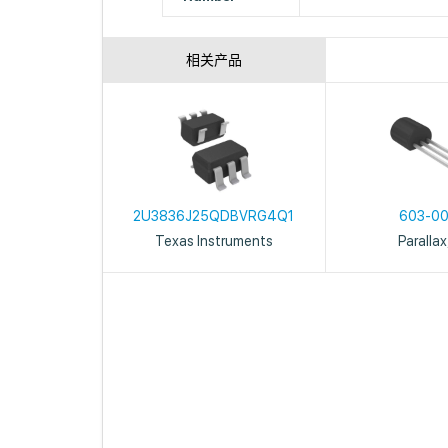
相关产品
2U3836J25QDBVRG4Q1
603-0
Texas Instruments
Parallax,