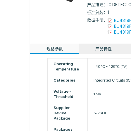
产品描述：
IC DETECTO
标准包装
：1
数据手册：
BU4319F
BU4319F
BU4319F
规格参数
产品特性
Operating
-40°C ~ 125°C (TA)
Temperature
Categories
Integrated Circuits (I
Voltage -
1.9V
Threshold
Supplier
Device
5-VSOF
Package
Package /