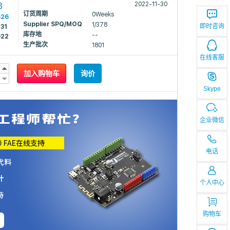
3
2022-11-30
订货周期
0Weeks
626
Supplier SPQ/MOQ
1/378
即时咨询
231
库存地
--
022
生产批次
1801
在线客服
加入购物车
询价
Skype
企业微信
电话
个人中心
购物车