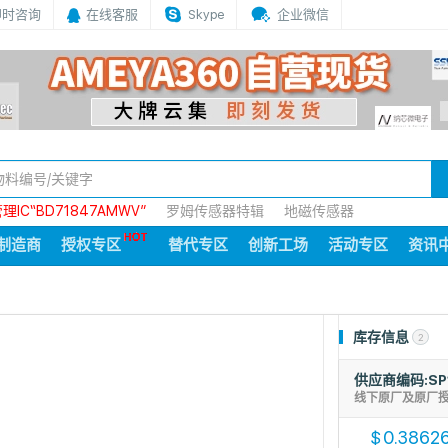
即时咨询
在线客服
Skype
企业微信
IC“BD71847AMWV”
罗姆传感器特辑
地磁传感器
制造商
授权专区
替代专区
创新工场
活动专区
资讯
库存信息
2
供应商编码:SP
线下原厂及原厂
0.3862
$