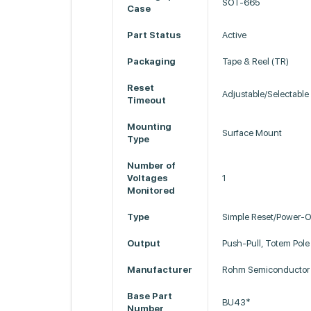
SOT-665
Case
Part Status
Active
Packaging
Tape & Reel (TR)
Reset
Adjustable/Selectable
Timeout
Mounting
Surface Mount
Type
Number of
Voltages
1
Monitored
Type
Simple Reset/Power-O
Output
Push-Pull, Totem Pole
Manufacturer
Rohm Semiconductor
Base Part
BU43*
Number