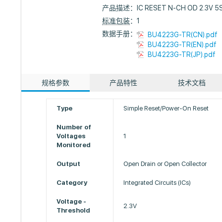
产品描述：
IC RESET N-CH OD 2.3V 
标准包装
：1
数据手册：
BU4223G-TR(CN).pdf
BU4223G-TR(EN).pdf
BU4223G-TR(JP).pdf
规格参数
产品特性
技术文档
Type
Simple Reset/Power-On Reset
Number of
Voltages
1
Monitored
Output
Open Drain or Open Collector
Category
Integrated Circuits (ICs)
Voltage -
2.3V
Threshold