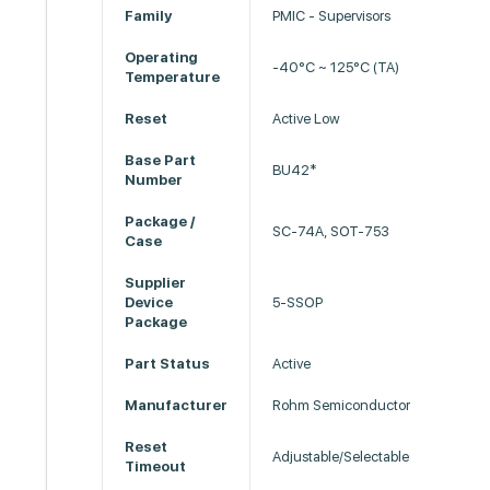
Family
PMIC - Supervisors
Operating
-40°C ~ 125°C (TA)
Temperature
Reset
Active Low
Base Part
BU42*
Number
Package /
SC-74A, SOT-753
Case
Supplier
Device
5-SSOP
Package
Part Status
Active
Manufacturer
Rohm Semiconductor
Reset
Adjustable/Selectable
Timeout