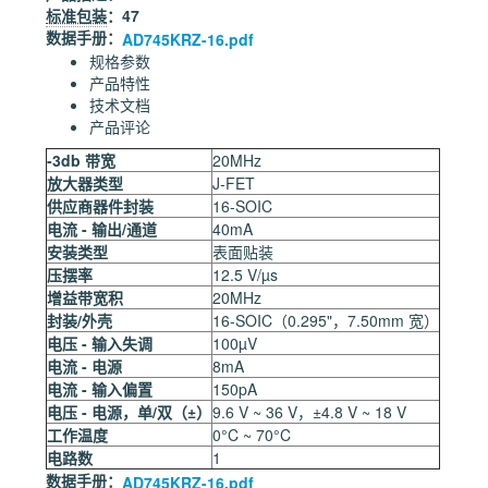
标准包装
：47
数据手册：
AD745KRZ-16.pdf
规格参数
产品特性
技术文档
产品评论
-3db 带宽
20MHz
放大器类型
J-FET
供应商器件封装
16-SOIC
电流 - 输出/通道
40mA
安装类型
表面贴装
压摆率
12.5 V/µs
增益带宽积
20MHz
封装/外壳
16-SOIC（0.295"，7.50mm 宽）
电压 - 输入失调
100µV
电流 - 电源
8mA
电流 - 输入偏置
150pA
电压 - 电源，单/双（±）
9.6 V ~ 36 V，±4.8 V ~ 18 V
工作温度
0°C ~ 70°C
电路数
1
数据手册：
AD745KRZ-16.pdf